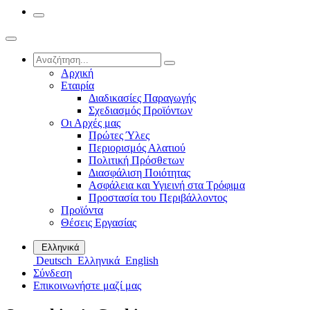
Αρχική
Εταιρία
Διαδικασίες Παραγωγής
Σχεδιασμός Προϊόντων
Οι Αρχές μας
Πρώτες Ύλες
Περιορισμός Αλατιού
Πολιτική Πρόσθετων
Διασφάλιση Ποιότητας
Ασφάλεια και Υγιεινή στα Τρόφιμα
Προστασία του Περιβάλλοντος
Προϊόντα
Θέσεις Εργασίας
Ελληνικά
Deutsch
Ελληνικά
English
Σύνδεση
Επικοινωνήστε μαζί μας