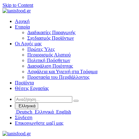
Skip to Content
Αρχική
Εταιρία
Διαδικασίες Παραγωγής
Σχεδιασμός Προϊόντων
Οι Αρχές μας
Πρώτες Ύλες
Περιορισμός Αλατιού
Πολιτική Πρόσθετων
Διασφάλιση Ποιότητας
Ασφάλεια και Υγιεινή στα Τρόφιμα
Προστασία του Περιβάλλοντος
Προϊόντα
Θέσεις Εργασίας
Ελληνικά
Deutsch
Ελληνικά
English
Σύνδεση
Επικοινωνήστε μαζί μας