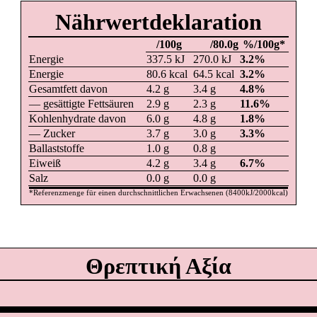
Nährwertdeklaration
/100g
/80.0g
%/100g*
Energie
337.5
kJ
270.0
kJ
3.2
%
Energie
80.6
kcal
64.5
kcal
3.2
%
Gesamtfett davon
4.2
g
3.4
g
4.8
%
― gesättigte Fettsäuren
2.9
g
2.3
g
11.6
%
Kohlenhydrate davon
6.0
g
4.8
g
1.8
%
― Zucker
3.7
g
3.0
g
3.3
%
Ballaststoffe
1.0
g
0.8
g
Eiweiß
4.2
g
3.4
g
6.7
%
Salz
0.0
g
0.0
g
*
Referenzmenge für einen durchschnittlichen Erwachsenen
(8400kJ/2000kcal)
Θρεπτική Αξία