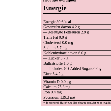
Ποσότητα ανά μερίδα
Energie
Energie 80.6
kcal
Gesamtfett davon 4.2
g
― gesättigte Fettsäuren 2.9
g
Trans Fat 0.0
g
Cholesterol 0.0
mg
Sodium 5.7
mg
Kohlenhydrate davon 6.0
g
― Zucker 3.7
g
Ballaststoffe 1.0
g
Includes {0} Added Sugars 0.0
g
Eiweiß 4.2
g
Vitamin D 0.0
μg
Calcium 75.3
mg
Iron 0.4
mg
Potassium 139.3
mg
* Το ποσοστό Ημερήσιας Πρόσληψης σας λέει πόσο συμβάλλε