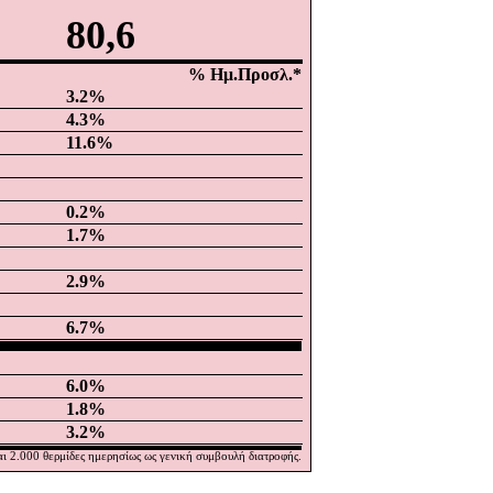
80,6
% Ημ.Προσλ.*
3.2
%
4.3
%
11.6
%
0.2
%
1.7
%
2.9
%
6.7
%
6.0
%
1.8
%
3.2
%
ι 2.000 θερμίδες ημερησίως ως γενική συμβουλή διατροφής.