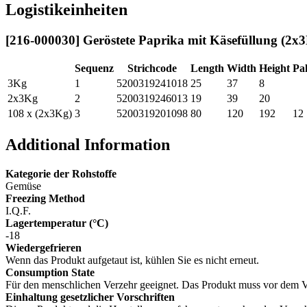
Logistikeinheiten
[216-000030] Geröstete Paprika mit Käsefüllung (
Sequenz
Strichcode
Length
Width
Height
Pa
3Kg
1
5200319241018
25
37
8
2x3Kg
2
5200319246013
19
39
20
108 x (2x3Kg)
3
5200319201098
80
120
192
12
Additional Information
Kategorie der Rohstoffe
Gemüse
Freezing Method
I.Q.F.
Lagertemperatur (°C)
- 18
Wiedergefrieren
Wenn das Produkt aufgetaut ist, kühlen Sie es nicht erneut.
Consumption State
Für den menschlichen Verzehr geeignet. Das Produkt muss vor dem V
Einhaltung gesetzlicher Vorschriften