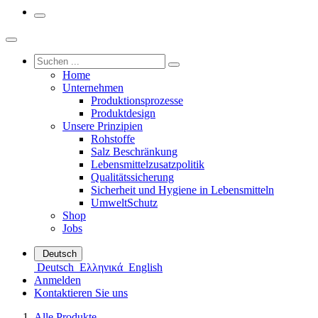
Home
Unternehmen
Produktionsprozesse
Produktdesign
Unsere Prinzipien
Rohstoffe
Salz Beschränkung
Lebensmittelzusatzpolitik
Qualitätssicherung
Sicherheit und Hygiene in Lebensmitteln
UmweltSchutz
Shop
Jobs
Deutsch
Deutsch
Ελληνικά
English
Anmelden
Kontaktieren Sie uns
Alle Produkte