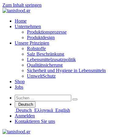
Zum Inhalt springen
Home
Unternehmen
Produktionsprozesse
Produktdesign
Unsere Prinzipien
Rohstoffe
Salz Beschränkung
Lebensmittelzusatzpolitik
Qualitätssicherung
Sicherheit und Hygiene in Lebensmitteln
UmweltSchutz
Shop
Jobs
Deutsch
Deutsch
Ελληνικά
English
Anmelden
Kontaktieren Sie uns