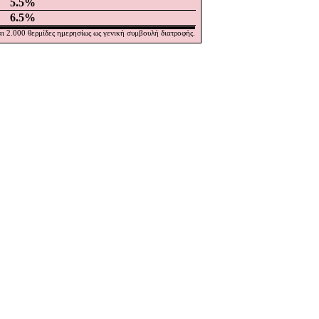
5.5
%
6.5
%
ι 2.000 θερμίδες ημερησίως ως γενική συμβουλή διατροφής.