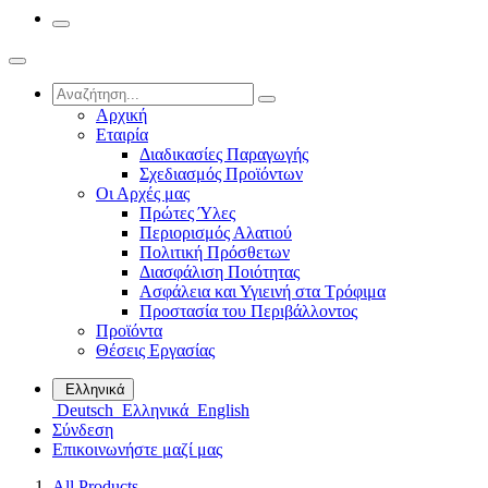
Αρχική
Εταιρία
Διαδικασίες Παραγωγής
Σχεδιασμός Προϊόντων
Οι Αρχές μας
Πρώτες Ύλες
Περιορισμός Αλατιού
Πολιτική Πρόσθετων
Διασφάλιση Ποιότητας
Ασφάλεια και Υγιεινή στα Τρόφιμα
Προστασία του Περιβάλλοντος
Προϊόντα
Θέσεις Εργασίας
Ελληνικά
Deutsch
Ελληνικά
English
Σύνδεση
Επικοινωνήστε μαζί μας
All Products