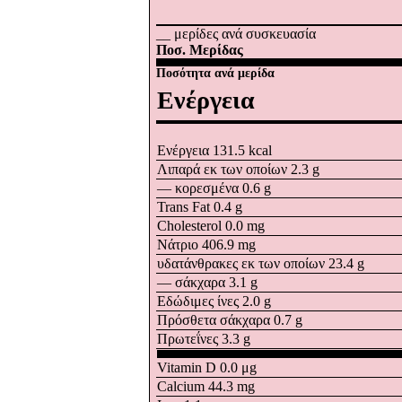
__ μερίδες ανά συσκευασία
Ποσ. Μερίδας
Ποσότητα ανά μερίδα
Ενέργεια
Ενέργεια 131.5
kcal
Λιπαρά εκ των οποίων 2.3
g
― κορεσμένα 0.6
g
Trans Fat 0.4
g
Cholesterol 0.0
mg
Νάτριο 406.9
mg
υδατάνθρακες εκ των οποίων 23.4
g
― σάκχαρα 3.1
g
Εδώδιμες ίνες 2.0
g
Πρόσθετα σάκχαρα 0.7
g
Πρωτεΐνες 3.3
g
Vitamin D 0.0
μg
Calcium 44.3
mg