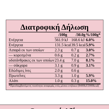
Διατροφική Δήλωση
/100g
/30.0g
%/100g*
Ενέργεια
561.9
kJ
168.6
kJ
6.0
%
Ενέργεια
131.5
kcal
39.5
kcal
5.9
%
Λιπαρά εκ των οποίων
2.3
g
0.7
g
3.0
%
― κορεσμένα
0.6
g
0.2
g
2.7
%
υδατάνθρακες εκ των οποίων
23.4
g
7.0
g
8.1
%
― σάκχαρα
3.1
g
0.9
g
3.1
%
Εδώδιμες ίνες
2.0
g
0.6
g
Πρωτεΐνες
3.3
g
1.0
g
5.9
%
Αλάτι
1.0
g
0.3
g
15.0
%
*
Προσλαμβανόμενη ποσότητα αναφοράς ενός μέσου ενήλικα
(8400kJ/2000kcal)