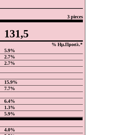
3 pieces
131,5
% Ημ.Προσλ.*
5.9
%
2.7
%
2.7
%
15.9
%
7.7
%
6.4
%
1.3
%
5.9
%
4.0
%