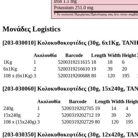
Iron 1.1
mg
Potassium 251.0
mg
* Το ποσοστό Ημερήσιας Πρόσληψης σας λέει πόσο συμβάλλε
Μονάδες Logistics
[203-030010] Κολοκυθοκεφτέδες (30g, 6x1Kg, ΤΑΝ
Ακολουθία
Barcode
Length
Width
Height
1Kg
1
5200319211615
18
18
6
6x1Kg
2
5200319216610
19
39
20
108 x (6x1Kg)
3
5200319200688
80
120
195
[203-030060] Κολοκυθοκεφτέδες (30g, 15x240g, ΤΑ
Ακολουθία
Barcode
Length
Width
Heigh
240g
1
5200319202705
19
14
4
15x240g
2
5200319202712
19
39
20
108 x (15x240g)
3
5200319202729
80
120
195
[203-030350] Κολοκυθοκεφτέδες (30g, 12x420g, ΤΑ