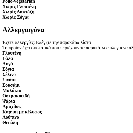
Pollo-vegetarian
Χωρίς Γλουτένη
Χωρίς Λακτόζη
Χωρίς Σόγια
Αλλεργιογόνα
Έχετε αλλεργίες; Ελέγξτε την παρακάτω λίστα
Το προϊόν έχει συστατικά που περιέχουν τα παρακάτω επιλεγμένα α
Γλουτένη
Γάλα
Αυγά
Σόγια
Σέλινο
Σινάπι
Σουσάμι
Μαλάκια
Οστρακοειδή
Ψάρια
Αραχίδες
Καρποί με κέλυφος
Λούπινο
Θειώδη