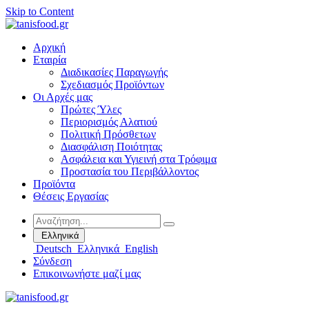
Skip to Content
Αρχική
Εταιρία
Διαδικασίες Παραγωγής
Σχεδιασμός Προϊόντων
Οι Αρχές μας
Πρώτες Ύλες
Περιορισμός Αλατιού
Πολιτική Πρόσθετων
Διασφάλιση Ποιότητας
Ασφάλεια και Υγιεινή στα Τρόφιμα
Προστασία του Περιβάλλοντος
Προϊόντα
Θέσεις Εργασίας
Ελληνικά
Deutsch
Ελληνικά
English
Σύνδεση
Επικοινωνήστε μαζί μας